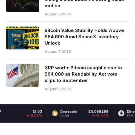
motion
August 7, 2026
Bitcoin Value Stability Holds Above
$64,600 Amid SpaceX Inventory
Unlock
August 7, 2026
XRP worth: Bitcoin caught close to
$64,000 as Readability Act vote
slips to September
August 7, 2026
.03
Dogecoin
$0.069298
Ethereum
$1,904.
05%
-0.54%
-0.2
DOGE
ETH