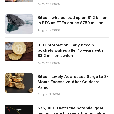
August 7, 2026
Bitcoin whales load up on $1.2 billion
in BTC as ETFs entice $750 million
August 7, 2026
BTC information: Early bitcoin
pockets wakes after 15 years with
$3.2 million switch
August 7, 2026
Bitcoin Lively Addresses Surge to 8-
Month Excessive After Coldcard
Panic
August 7, 2026
$76,000. That's the potential goal
hiding inside bitcoin's boring value