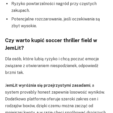
Ryzyko powtarzalności nagród przy częstych
zakupach.
Potencjalne rozczarowanie, jeśli oczekiwania są
zbyt wysokie.
Czy warto kupić soccer thriller field w
JemLit?
Dla osób, które lubią ryzyko i chcą poczuć emocje
związane z otwieraniem niespodzianek, odpowiedź
brzmi tak.
J
emLit wyróżnia się przejrzystymi zasadami
, a
system provably honest zapewnia losowość wyników.
Dodatkowo platforma oferuje szeroki zakres cen i
rodzajów boxów, dzięki czemu można zacząć od
mniejszej kwoty, a w razie chęci spróbować droższych