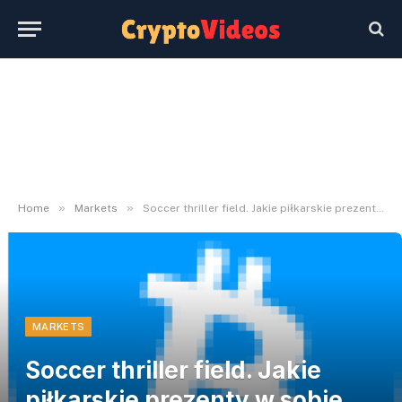
»
»
Home
Markets
Soccer thriller field. Jakie piłkarskie prezenty w sobie kryje?
MARKETS
Soccer thriller field. Jakie
piłkarskie prezenty w sobie