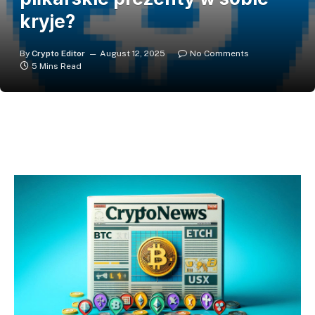
kryje?
By
Crypto Editor
August 12, 2025
No Comments
5 Mins Read