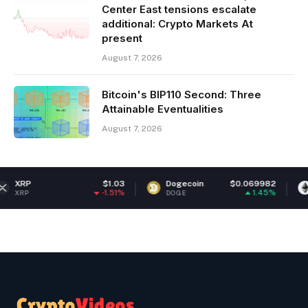
Center East tensions escalate
additional: Crypto Markets At
present
August 7, 2026
Bitcoin's BIP110 Second: Three
Attainable Eventualities
August 7, 2026
$1.03
Dogecoin
$0.069982
Ethereum
-1.51%
1.45%
DOGE
ETH