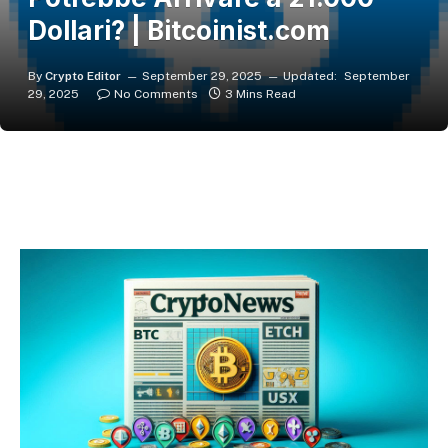
Dollari? | Bitcoinist.com
By
Crypto Editor
September 29, 2025
Updated:
September
29, 2025
No Comments
3 Mins Read